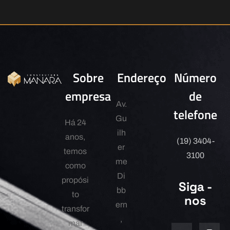
Sobre
Endereço
Número
empresa
de
Av.
telefone
Gu
Há 24
ilh
anos,
(19) 3404-
er
temos
3100
me
como
Di
propósi
Siga -
bb
to
nos
ern
transfor
,
mar