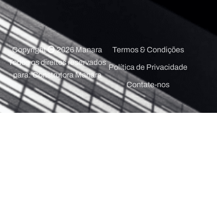
Copyright
2026
Manara
Termos & Condições
Todos os direitos reservados
Política de Privacidade
para:
Construtora Manara
Contate-nos