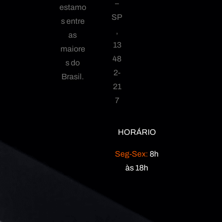
–
estamo
SP
s entre
,
as
13
maiore
48
s do
2-
Brasil.
21
7
HORÁRIO
Seg-Sex:
8h
às 18h