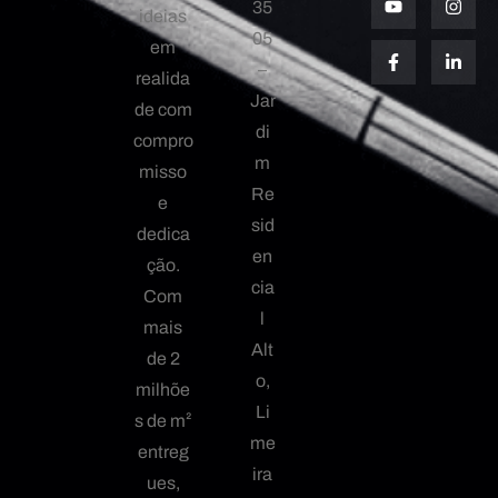
35
ideias
05
em
–
realida
Jar
de com
di
compro
m
misso
Re
e
sid
dedica
en
ção.
cia
Com
l
mais
Alt
de 2
o,
milhõe
Li
s de m²
me
entreg
ira
ues,