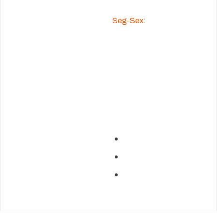
Seg-Sex:
8h
às 18h
Copyright
2026
Manara
Termos & Condições
Todos os direitos reservados
Política de Privacidade
para:
Construtora Manara
Contate-nos