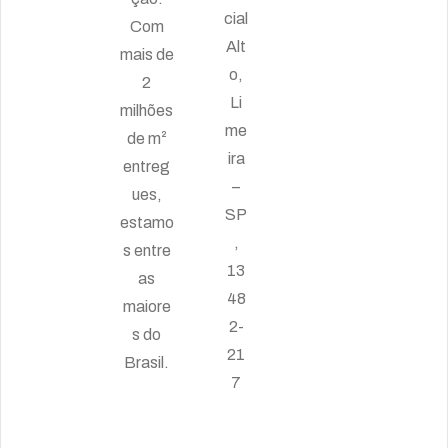
cial
Com
Alt
mais de
o,
2
Li
milhões
me
de m²
ira
entreg
–
ues,
SP
estamo
,
s entre
13
as
48
maiore
2-
s do
21
Brasil.
7
HORÁRIO