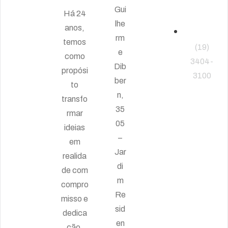
telefone
Gui
Há 24
lhe
anos,
rm
temos
(19)
e
como
3404-
Dib
propósi
3100
ber
to
n,
transfo
Siga -
35
rmar
nos
05
ideias
–
em
Jar
realida
di
de com
m
compro
Re
misso e
sid
dedica
en
ção.