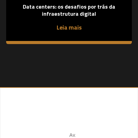
Data centers: os desafios por trás da
infraestrutura digital
Leia mais
Sobre
Endereço
Número
empresa
de
Av.