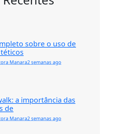
mpleto sobre o uso de
téticos
tora Manara
2 semanas ago
walk: a importância das
s de
tora Manara
2 semanas ago