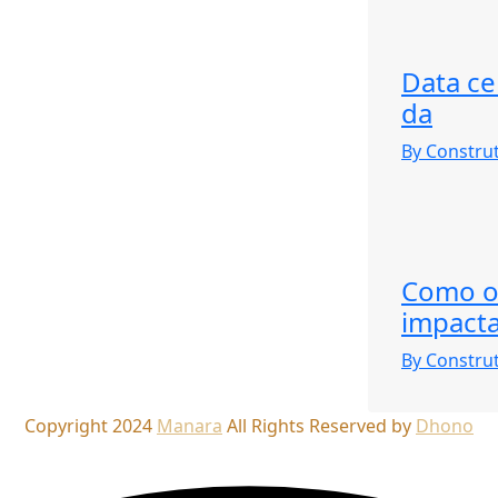
Data ce
da
By Constru
Como os
impacta
By Constru
Copyright 2024
Manara
All Rights Reserved by
Dhono