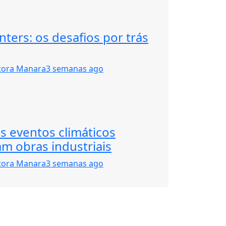
nters: os desafios por trás
tora Manara
3 semanas ago
 eventos climáticos
m obras industriais
tora Manara
3 semanas ago