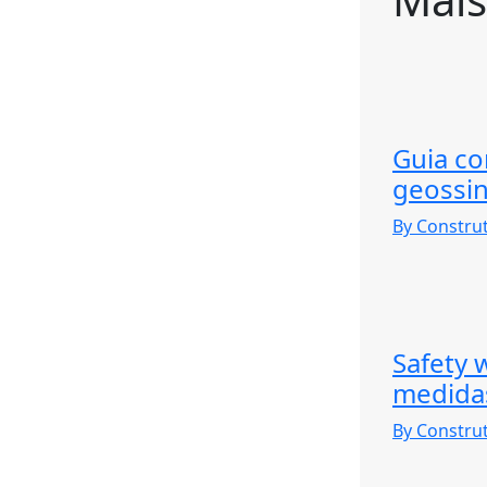
Guia co
geossin
By Constru
Safety 
medida
By Constru